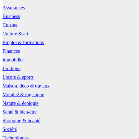
Assurances
Business
Cuisine
Culture & art
Emploi & formations
Finances
Immobilier
Juridique
Loisirs & sports
Maison, déco & travaux
Mobilité & logistique
Nature & écologie
Santé & bien-être
Shopping & beauté
Société
Technologies