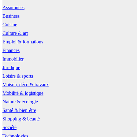
Assurances
Business
Cuisine
Culture & art
Emploi & formations
Finances
Immobilier
Juridique
Loisirs & sports
Maison, déco & travaux
Mobilité & logistique
Nature & écologie
Santé & bien-être
Shopping & beauté
Société
Technologies