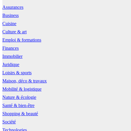
Assurances
Business
Cuisine
Culture & art
Emploi & formations
Finances
Immobilier
Juridique
Loisirs & sports
Maison, déco & travaux
Mobilité & logistique
Nature & écologie
Santé & bien-être
Shopping & beauté
Société
Technologies